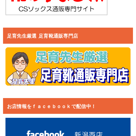
足育先生厳選 足育靴通販専門店
お店情報をｆａｃｅｂｏｏｋで配信中！