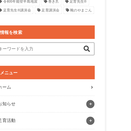
令和6年能登半島地震
巻き爪
足育先生®
足育先生®講演会
足育講演会
靴のやまごん
情報を検索
メニュー
ホーム
お知らせ
足育活動