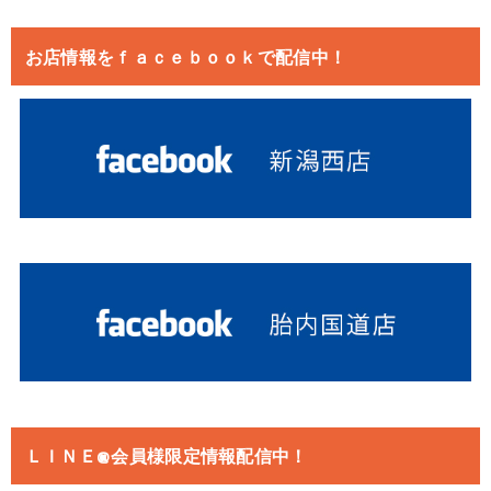
お店情報をｆａｃｅｂｏｏｋで配信中！
ＬＩＮＥ@会員様限定情報配信中！