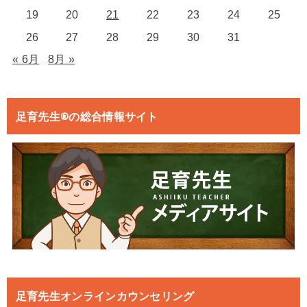
19
20
21
22
23
24
25
26
27
28
29
30
31
« 6月
8月 »
足育先生®の総合情報サイト
足育先生オンラインカウンセリング