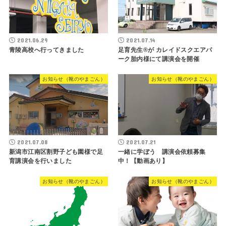
2021.06.29
2021.07.14
青陵高校へ行ってきました
足育先生®が カレイドスクエアパ
ーク胎内様にて講演会を開催
お知らせ（靴のやまごん）
お知らせ（靴のやまごん）
2021.07.08
2021.07.21
新潟市江南区割野子ども園様で足
一緒に学ぼう 講演会依頼募集
育講演会を行いました
中！【動画あり】
お知らせ（靴のやまごん）
お知らせ（靴のやまごん）