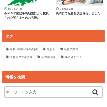
2024.01.05
2021.03.11
令和６年能登半島地震により被災
長岡にて足育相談会を行いました
された皆さまへのお見舞い
タグ
令和6年能登半島地震
巻き爪
足育先生®
足育先生®講演会
足育講演会
靴のやまごん
情報を検索