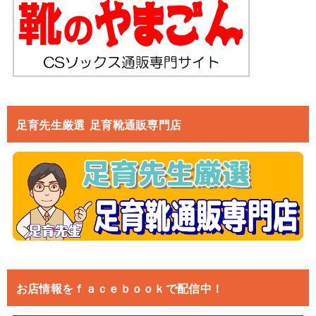
足育先生厳選 足育靴通販専門店
お店情報をｆａｃｅｂｏｏｋで配信中！