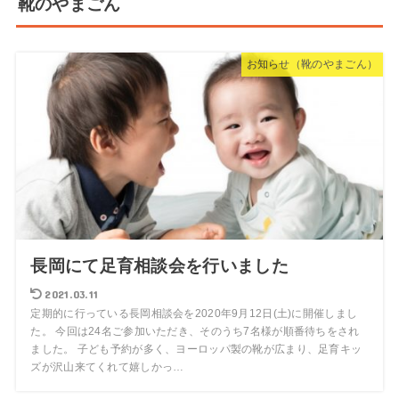
靴のやまごん
お知らせ（靴のやまごん）
長岡にて足育相談会を行いました
2021.03.11
定期的に行っている長岡相談会を2020年9月12日(土)に開催しまし
た。 今回は24名ご参加いただき、そのうち7名様が順番待ちをされ
ました。 子ども予約が多く、ヨーロッパ製の靴が広まり、足育キッ
ズが沢山来てくれて嬉しかっ…