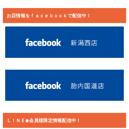
お店情報をｆａｃｅｂｏｏｋで配信中！
ＬＩＮＥ@会員様限定情報配信中！