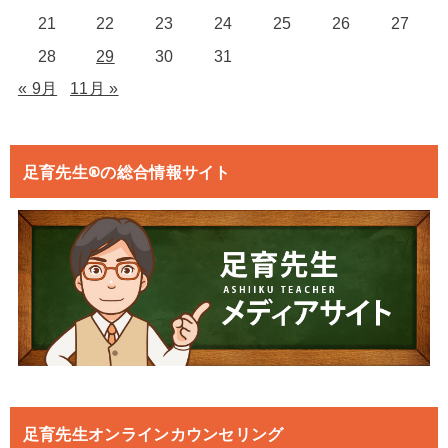
21
22
23
24
25
26
27
28
29
30
31
« 9月
11月 »
足育先生®の総合情報サイト
足育先生オンラインカウンセリング