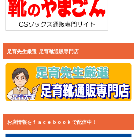
足育先生厳選 足育靴通販専門店
お店情報をｆａｃｅｂｏｏｋで配信中！