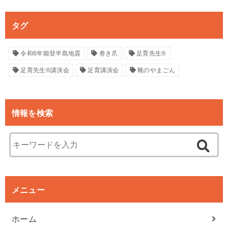
タグ
令和6年能登半島地震
巻き爪
足育先生®
足育先生®講演会
足育講演会
靴のやまごん
情報を検索
メニュー
ホーム