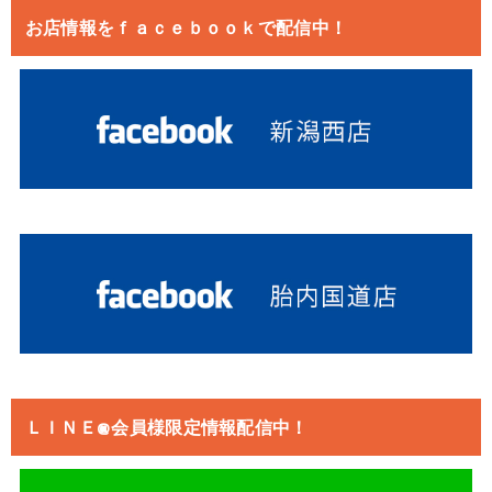
お店情報をｆａｃｅｂｏｏｋで配信中！
ＬＩＮＥ@会員様限定情報配信中！