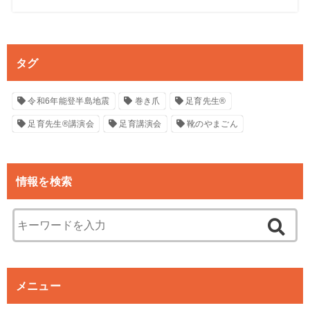
タグ
令和6年能登半島地震
巻き爪
足育先生®
足育先生®講演会
足育講演会
靴のやまごん
情報を検索
メニュー