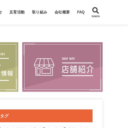
せ
足育活動
取り組み
会社概要
FAQ
SEARCH
んネットショップ
の知っトク情報
大人の整足
子供の足育
講演会情報
足育・整足相談会（出張相談会）
メディア掲載・出演情報
足育講演会
CSソックス＆CSシューズ
若石：足揉みリフレクソロジー
ノルディックウォーキング
フットケア
会社概要
足育先生プロフィール
靴のやまごん店舗紹介
新潟西店の店舗紹介
胎内国道店の店舗紹介
一般的な靴
健康靴
よくある質問集
お問い合わせ
タグ