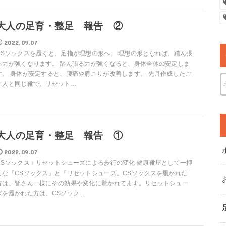
大人の足育・整足 報告 ②
2022.09.07
CSソックスを履くと、足指が理想の形へ。 理想の形となれば、踏ん張
る力が強くなります。 踏ん張る力が強くなると、身体全体の安定しま
す。 身体が安定すると、腰痛や肩こりが改善します。 先月作成したご
主人と同じ靴で、リセット…
大人の足育・整足 報告 ①
2022.09.07
CSソックス＋リセットシューズによる歩行の変化 健康靴屋として一押
しな『CSソックス』と『リセットシューズ。CSソックスを履かれた
方は、皆さん一様にその効果や変化に驚かれてます。リセットシュー
ズを履かれた方は、CSソック…