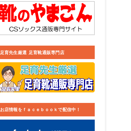
足育先生厳選 足育靴通販専門店
お店情報をｆａｃｅｂｏｏｋで配信中！