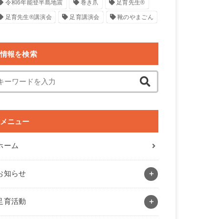
令和6年能登半島地震
巻き爪
足育先生®
足育先生®講演会
足育講演会
靴のやまごん
情報を検索
メニュー
ホーム
お知らせ
足育活動