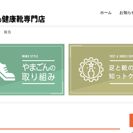
ホーム
お知ら
やまご
足と靴
足 報告