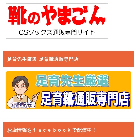
足育先生厳選 足育靴通販専門店
お店情報をｆａｃｅｂｏｏｋで配信中！