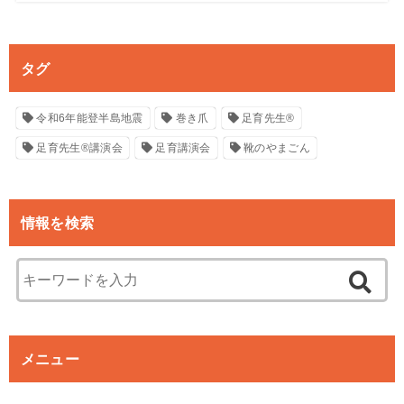
タグ
令和6年能登半島地震
巻き爪
足育先生®
足育先生®講演会
足育講演会
靴のやまごん
情報を検索
メニュー